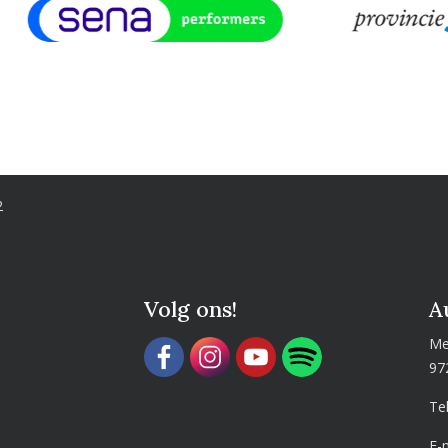
2
Volg ons!
A
Me
97
Te
E-