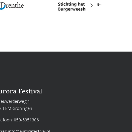
Next
urora Festival
euwerderweg 1
24 EM Groningen
lefoon:
050-5951306
mail:
info@aurorafestival.nl