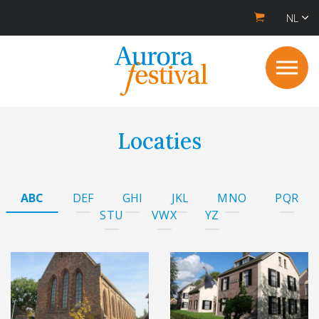
NL
Locaties
ABC
DEF
GHI
JKL
MNO
PQR
STU
VWX
YZ