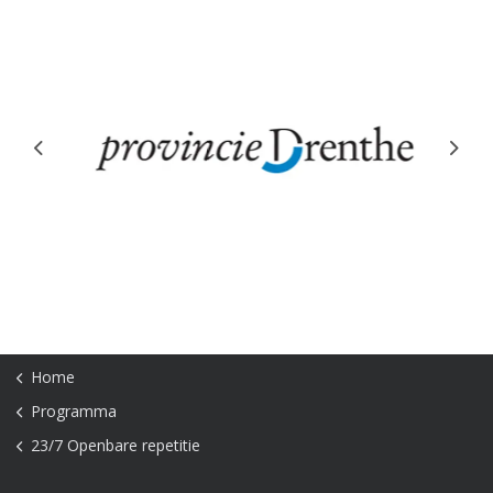
Previous
Next
Home
Programma
23/7 Openbare repetitie