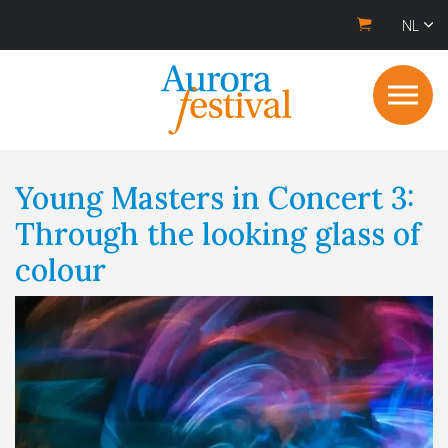
NL
Young Masters in Concert 3:
Through the looking glass of
colour