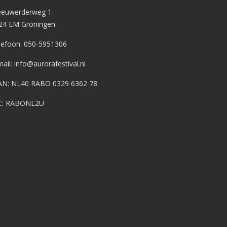
euwerderweg 1
24 EM Groningen
lefoon:
050-5951306
mail:
info@aurorafestival.nl
AN: NL40 RABO 0329 6362 78
C: RABONL2U