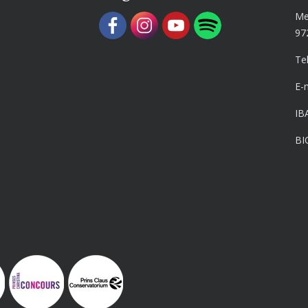
Me
97
Te
E-
IB
BI