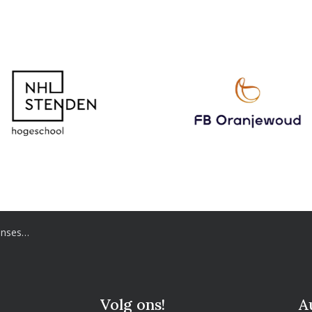
ristina
Volg ons!
A