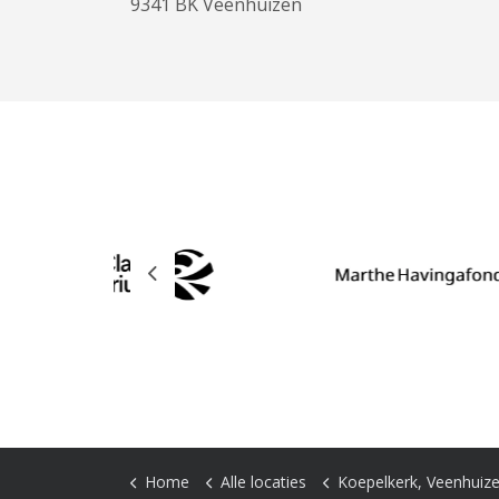
9341 BK Veenhuizen
Previous
Home
Alle locaties
Koepelkerk, Veenhuiz