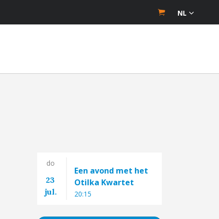
NL
do
Een avond met het
23
Otilka Kwartet
jul.
20:15