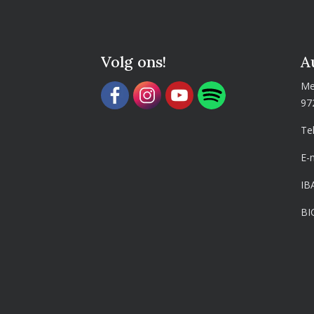
Volg ons!
A
Me
97
Te
E-
IB
BI