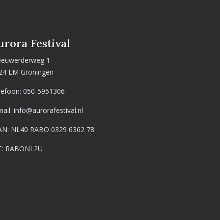
urora Festival
euwerderweg 1
24 EM Groningen
lefoon:
050-5951306
mail:
info@aurorafestival.nl
AN: NL40 RABO 0329 6362 78
C: RABONL2U