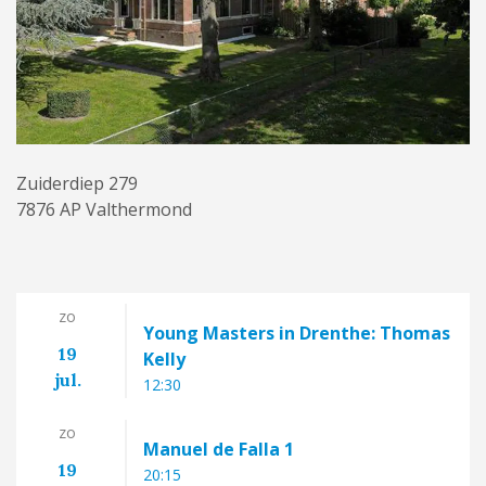
Zuiderdiep 279
7876 AP Valthermond
zo
Young Masters in Drenthe: Thomas
19
Kelly
jul.
12:30
zo
Manuel de Falla 1
19
20:15