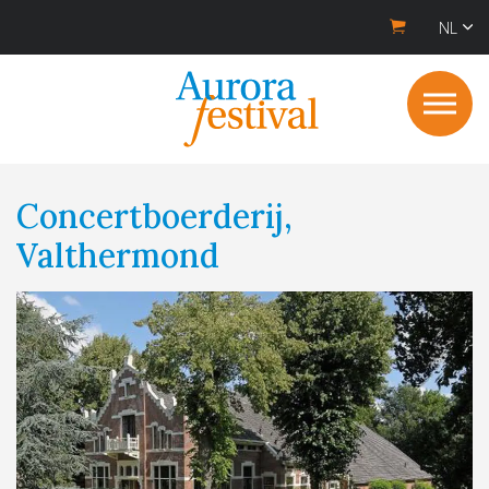
NL
Concertboerderij,
Valthermond