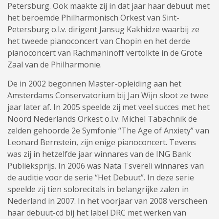
Petersburg. Ook maakte zij in dat jaar haar debuut met
het beroemde Philharmonisch Orkest van Sint-
Petersburg o.l.v. dirigent Jansug Kakhidze waarbij ze
het tweede pianoconcert van Chopin en het derde
pianoconcert van Rachmaninoff vertolkte in de Grote
Zaal van de Philharmonie.
De in 2002 begonnen Master-opleiding aan het
Amsterdams Conservatorium bij Jan Wijn sloot ze twee
jaar later af. In 2005 speelde zij met veel succes met het
Noord Nederlands Orkest o.l.v. Michel Tabachnik de
zelden gehoorde 2e Symfonie “The Age of Anxiety” van
Leonard Bernstein, zijn enige pianoconcert. Tevens
was zij in hetzelfde jaar winnares van de ING Bank
Publieksprijs. In 2006 was Nata Tsvereli winnares van
de auditie voor de serie “Het Debuut”. In deze serie
speelde zij tien solorecitals in belangrijke zalen in
Nederland in 2007. In het voorjaar van 2008 verscheen
haar debuut-cd bij het label DRC met werken van