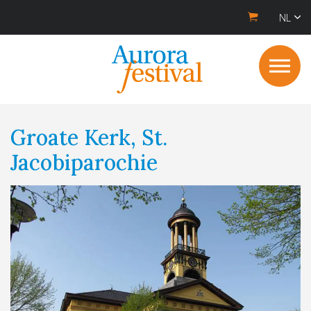
NL
Groate Kerk, St.
Jacobiparochie