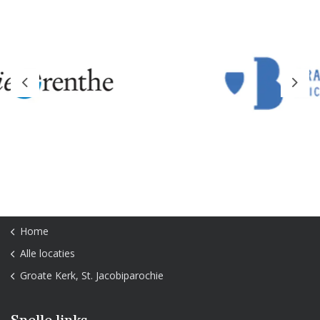
Previous
Next
Home
Alle locaties
Groate Kerk, St. Jacobiparochie
Snelle links