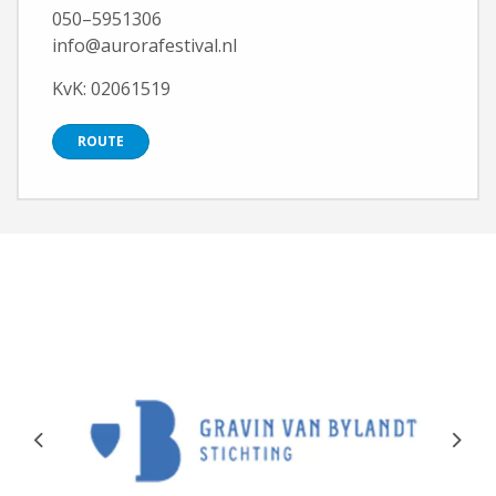
050–5951306
info@aurorafestival.nl
KvK: 02061519
ROUTE
Previous
Next