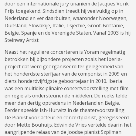
door een internationale jury unaniem de Jacques Vonk
Prijs toegekend. Sindsdien treedt hij veelvuldig op in
Nederland en ver daarbuiten, waaronder Noorwegen,
Duitsland, Slowakije, Italië, Tsjechië, Groot-Brittanië,
België, Spanje en de Verenigde Staten. Vanaf 2003 is hij
Steinway Artist.
Naast het reguliere concerteren is Yoram regelmatig
betrokken bij bijzondere projecten zoals het Iberia-
project dat werd georganiseerd ter gelegenheid van
het honderdste sterfjaar van de componist in 2009 en
diens honderdvijftigste geboortejaar in 2010. Iberia
was een multidisciplinaire concertvoorstelling met film
en regie als ondersteunende middelen. De reeks telde
meer dan dertig optredens in Nederland en België.
Eerder speelde Ish-Hurwitz in de theatervoorstelling
De Pianist voor acteur en concertpianist, geregisseerd
door Mette Bouhuijs. Edwin de Vries vertelde daarin het
aangrijpende relaas van de Joodse pianist Szpilman