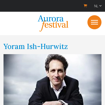
NL
Yoram Ish-Hurwitz