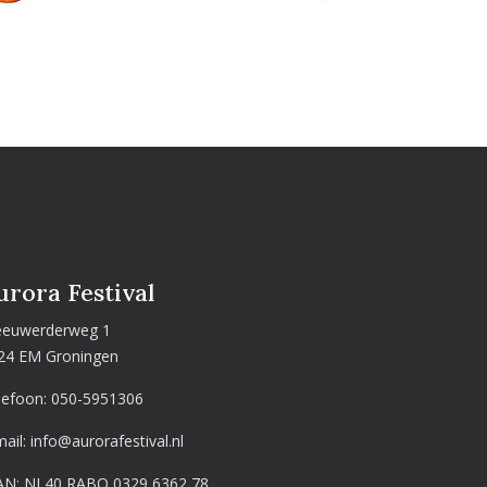
urora Festival
euwerderweg 1
24 EM Groningen
lefoon:
050-5951306
mail:
info@aurorafestival.nl
AN: NL40 RABO 0329 6362 78