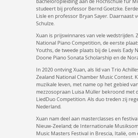
bacheloropleiding aan de Hochschule für M
studeert bij professor Bernd Goetzke. Eerde
Lisle en professor Bryan Sayer. Daarnaast vo
Schulze.
Xuan is prijswinnares van vele wedstrijden. 
National Piano Competition, de eerste plaats
Youths, de tweede plaats bij de Lewis Eady
Doone Piano Sonata Scholarship en de Nora
In 2020 ontving Xuan, als lid van Trio Achi
Zealand National Chamber Music Contest. Ka
muzikale leven, met name op het gebied van
mezzosopraan Luisa Müller bekroond met de 
LiedDuo Competition. Als duo treden zij rege
Nederland.
Xuan nam deel aan masterclasses en festival
Nieuw-Zeeland; de Internationale Musiksom
Music Masters Festival in Brescia, Italië, o