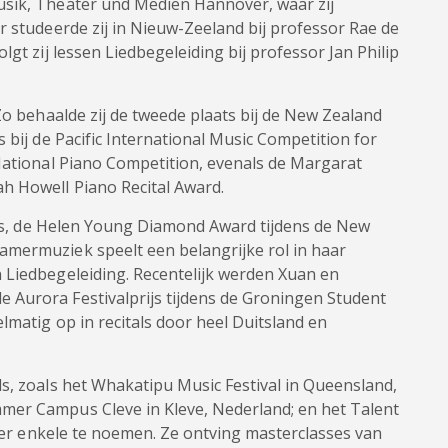
usik, Theater und Medien Hannover, waar zij
r studeerde zij in Nieuw-Zeeland bij professor Rae de
lgt zij lessen Liedbegeleiding bij professor Jan Philip
Zo behaalde zij de tweede plaats bij de New Zealand
 bij de Pacific International Music Competition for
 National Piano Competition, evenals de Margarat
h Howell Piano Recital Award.
lles, de Helen Young Diamond Award tijdens de New
mermuziek speelt een belangrijke rol in haar
 Liedbegeleiding. Recentelijk werden Xuan en
Aurora Festivalprijs tijdens de Groningen Student
lmatig op in recitals door heel Duitsland en
s, zoals het Whakatipu Music Festival in Queensland,
mer Campus Cleve in Kleve, Nederland; en het Talent
m er enkele te noemen. Ze ontving masterclasses van