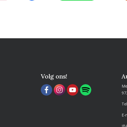
Volg ons!
A
Me
97
Te
E-
IB