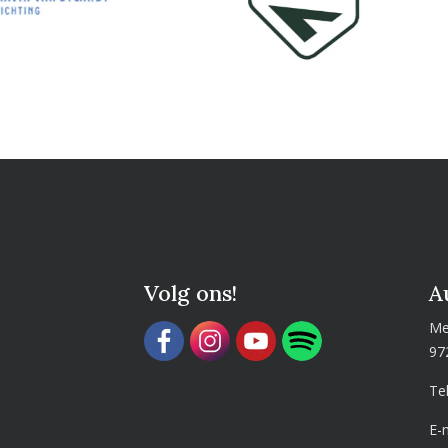
Volg ons!
A
Me
97
Te
E-