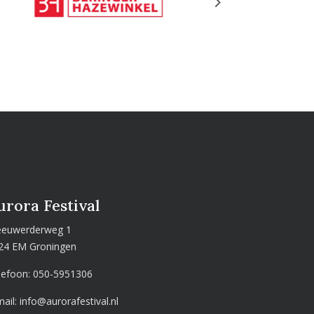
Next
urora Festival
euwerderweg 1
24 EM Groningen
lefoon:
050-5951306
mail:
info@aurorafestival.nl