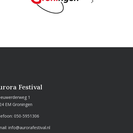
Next
urora Festival
euwerderweg 1
24 EM Groningen
lefoon:
050-5951306
mail:
info@aurorafestival.nl