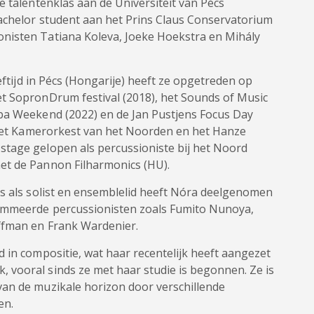
e talentenklas aan de Universiteit van Pécs
Bachelor student aan het Prins Claus Conservatorium
nisten Tatiana Koleva, Joeke Hoekstra en Mihály
eftijd in Pécs (Hongarije) heeft ze opgetreden op
t SopronDrum festival (2018), het Sounds of Music
ba Weekend (2022) en de Jan Pustjens Focus Day
j het Kamerorkest van het Noorden en het Hanze
tage gelopen als percussioniste bij het Noord
et de Pannon Filharmonics (HU).
ns als solist en ensemblelid heeft Nóra deelgenomen
nommeerde percussionisten zoals Fumito Nunoya,
ffman en Frank Wardenier.
 in compositie, wat haar recentelijk heeft aangezet
vooral sinds ze met haar studie is begonnen. Ze is
an de muzikale horizon door verschillende
en.