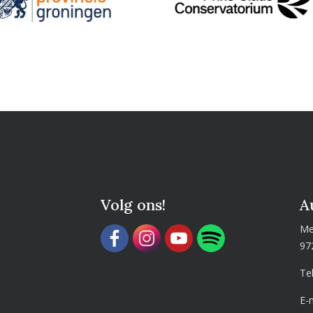
Volg ons!
A
Me
97
Te
E-