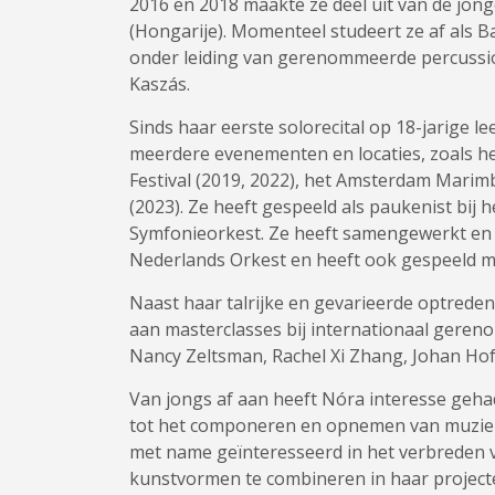
2016 en 2018 maakte ze deel uit van de jong
(Hongarije). Momenteel studeert ze af als 
onder leiding van gerenommeerde percussio
Kaszás.
Sinds haar eerste solorecital op 18-jarige le
meerdere evenementen en locaties, zoals he
Festival (2019, 2022), het Amsterdam Marim
(2023). Ze heeft gespeeld als paukenist bi
Symfonieorkest. Ze heeft samengewerkt en s
Nederlands Orkest en heeft ook gespeeld m
Naast haar talrijke en gevarieerde optrede
aan masterclasses bij internationaal gere
Nancy Zeltsman, Rachel Xi Zhang, Johan Ho
Van jongs af aan heeft Nóra interesse gehad
tot het componeren en opnemen van muziek, 
met name geïnteresseerd in het verbreden v
kunstvormen te combineren in haar project