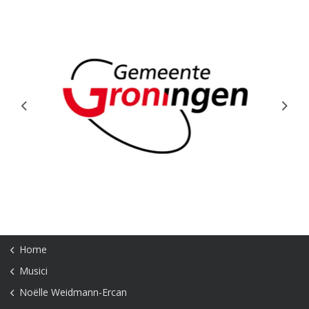
Previous
Next
Home
Musici
Noëlle Weidmann-Ercan