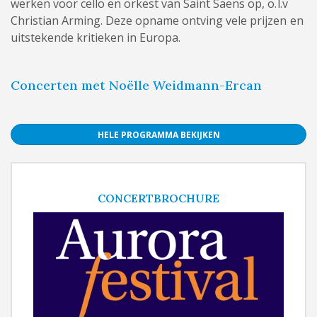
werken voor cello en orkest van Saint Saens op, o.l.v
Christian Arming. Deze opname ontving vele prijzen en
uitstekende kritieken in Europa.
Concerten met Noëlle Weidmann-Ercan
HELE PROGRAMMA BEKIJKEN
CONCERTBROCHURE