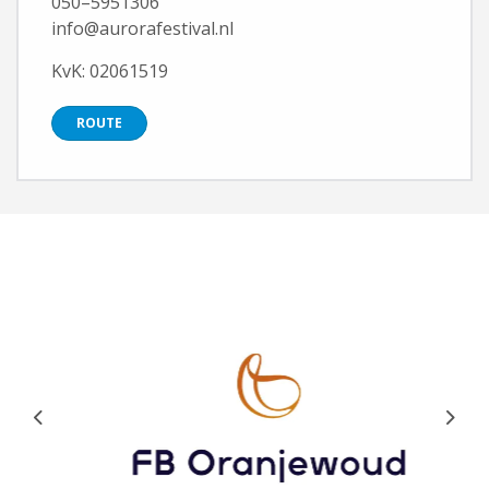
050–5951306
info@aurorafestival.nl
KvK: 02061519
ROUTE
Previous
Next