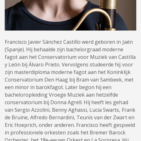
Francisco Javier Sánchez Castillo werd geboren in Jaén
(Spanje). Hij behaalde zijn bachelorgraad moderne
fagot aan het Conservatorium voor Muziek van Castilla
y León bij Álvaro Prieto. Vervolgens studeerde hij voor
zijn masterdiploma moderne fagot aan het Koninklijk
Conservatorium Den Haag bij Bram van Sambeek, met
een minor in barokfagot. Later begon hij een
bacheloropleiding Vroege Muziek aan hetzelfde
conservatorium bij Donna Agrell. Hij heeft les gehad
van Sergio Azzolini, Benny Aghassi, Lucia Swarts, Frank
de Bruine, Alfredo Bernardini, Teunis van der Zwart en
Eric Hoeprich, onder anderen. Francisco heeft gespeeld
in professionele orkesten zoals het Bremer Barock
Orchester, het 18e-eeuws Orkest en La Sorpresa. Hij