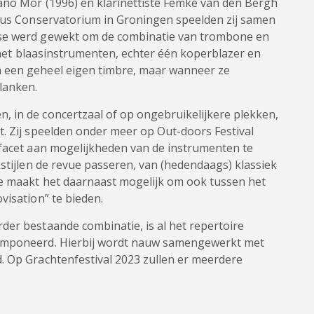
ano Mor (1996) en klarinettiste Femke van den Bergh
laus Conservatorium in Groningen speelden zij samen
sse werd gewekt om de combinatie van trombone en
n het blaasinstrumenten, echter één koperblazer en
 een geheel eigen timbre, maar wanneer ze
lanken.
 in de concertzaal of op ongebruikelijkere plekken,
t. Zij speelden onder meer op Out-doors Festival
 facet aan mogelijkheden van de instrumenten te
kstijlen de revue passeren, van (hedendaags) klassiek
ie maakt het daarnaast mogelijk om ook tussen het
visation” te bieden.
der bestaande combinatie, is al het repertoire
componeerd. Hierbij wordt nauw samengewerkt met
. Op Grachtenfestival 2023 zullen er meerdere