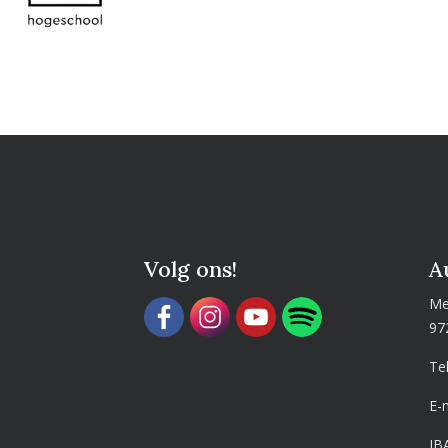
Volg ons!
A
Me
97
Te
E-
IB