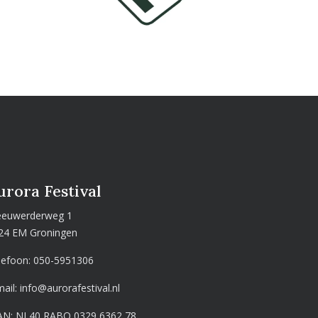
urora Festival
euwerderweg 1
24 EM Groningen
lefoon:
050-5951306
mail:
info@aurorafestival.nl
AN: NL40 RABO 0329 6362 78