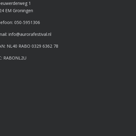
euwerderweg 1
24 EM Groningen
lefoon:
050-5951306
mail:
info@aurorafestival.nl
AN: NL40 RABO 0329 6362 78
C: RABONL2U