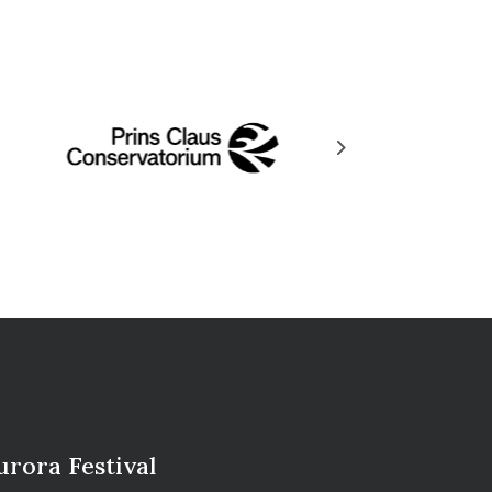
Next
urora Festival