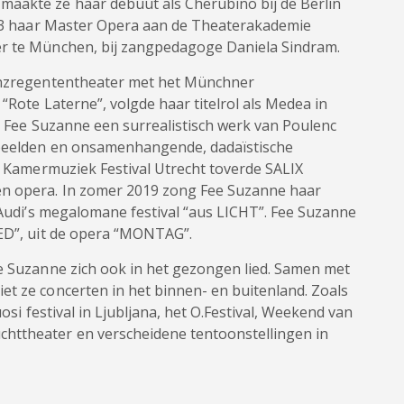
aakte ze haar debuut als Cherubino bij de Berlin
2023 haar Master Opera aan de Theaterakademie
er te München, bij zangpedagoge Daniela Sindram.
rinzregententheater met het Münchner
“Rote Laterne”, volgde haar titelrol als Medea in
ng Fee Suzanne een surrealistisch werk van Poulenc
 beelden en onsamenhangende, dadaïstische
al Kamermuziek Festival Utrecht toverde SALIX
en opera. In zomer 2019 zong Fee Suzanne haar
e Audi’s megalomane festival “aus LICHT”. Fee Suzanne
IED”, uit de opera “MONTAG”.
ee Suzanne zich ook in het gezongen lied. Samen met
et ze concerten in het binnen- en buitenland. Zoals
uosi festival in Ljubljana, het O.Festival, Weekend van
httheater en verscheidene tentoonstellingen in