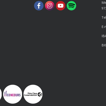
Me
97
Te
E-
IB
BI