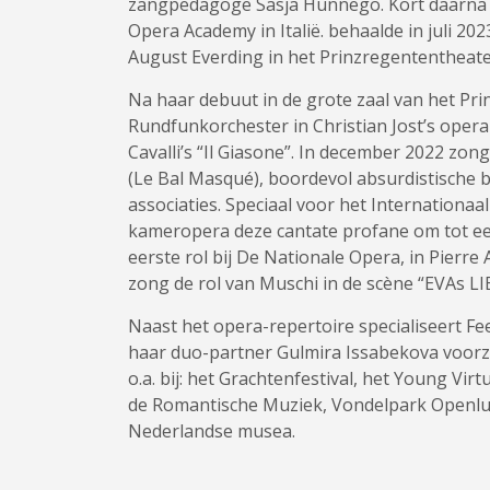
zangpedagoge Sasja Hunnego. Kort daarna m
Opera Academy in Italië. behaalde in juli 
August Everding in het Prinzregententheat
Na haar debuut in de grote zaal van het P
Rundfunkorchester in Christian Jost’s opera 
Cavalli’s “Il Giasone”. In december 2022 zo
(Le Bal Masqué), boordevol absurdistische
associaties. Speciaal voor het Internationa
kameropera deze cantate profane om tot e
eerste rol bij De Nationale Opera, in Pierr
zong de rol van Muschi in de scène “EVAs L
Naast het opera-repertoire specialiseert F
haar duo-partner Gulmira Issabekova voorzi
o.a. bij: het Grachtenfestival, het Young Virt
de Romantische Muziek, Vondelpark Openluc
Nederlandse musea.