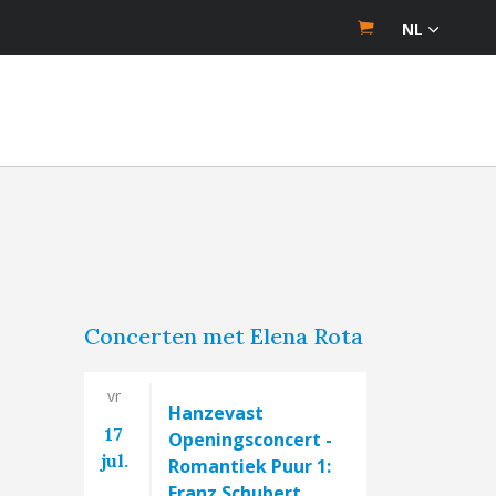
NL
Concerten met Elena Rota
vr
Hanzevast
17
Openingsconcert -
jul.
Romantiek Puur 1:
Franz Schubert