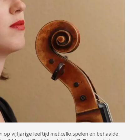
n op vijfjarige leeftijd met cello spelen en behaalde