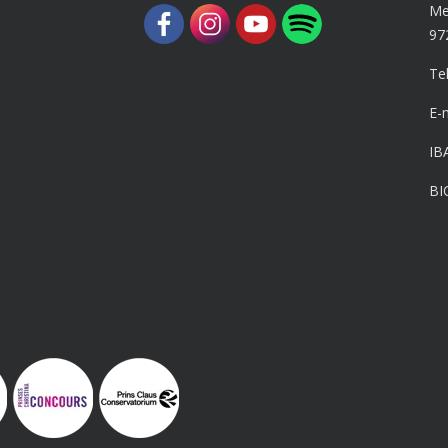
Me
97
Te
E-
IB
BI