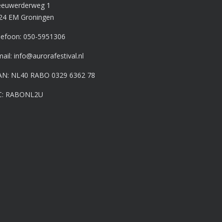
euwerderweg 1
24 EM Groningen
lefoon:
050-5951306
mail:
info@aurorafestival.nl
AN: NL40 RABO 0329 6362 78
C: RABONL2U