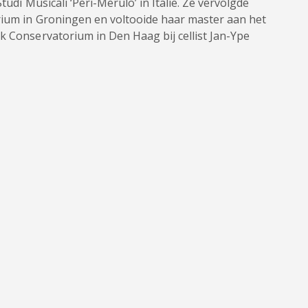
tudi Musicali ‘Peri-Merulo’ in Italië. Ze vervolgde
rium in Groningen en voltooide haar master aan het
k Conservatorium in Den Haag bij cellist Jan-Ype