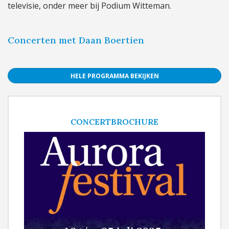
televisie, onder meer bij Podium Witteman.
Concerten met Daan Boertien
HELE PROGRAMMA BEKIJKEN
CONCERTBROCHURE