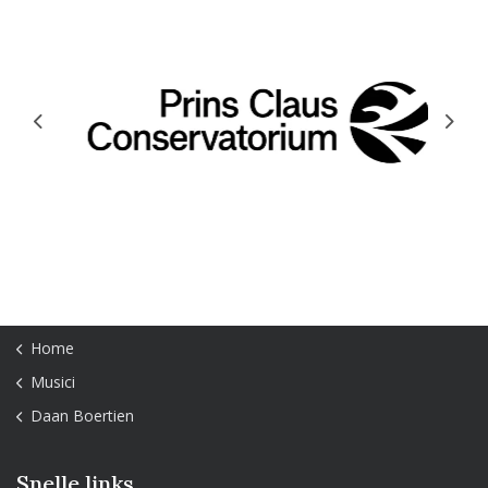
Previous
Next
Home
Musici
Daan Boertien
Snelle links