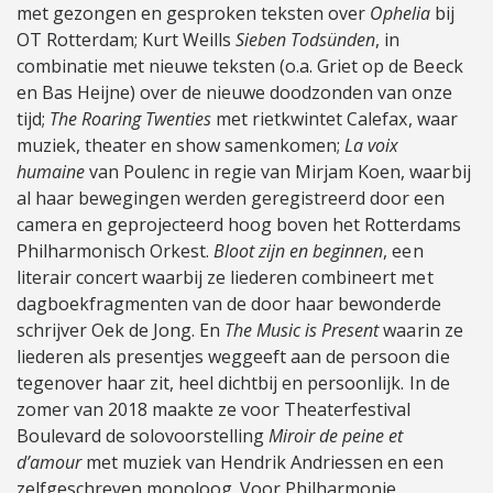
met gezongen en gesproken teksten over
Ophelia
bij
OT Rotterdam; Kurt Weills
Sieben Todsünden
, in
combinatie met nieuwe teksten (o.a. Griet op de Beeck
en Bas Heijne) over de nieuwe doodzonden van onze
tijd;
The Roaring Twenties
met rietkwintet Calefax, waar
muziek, theater en show samenkomen;
La voix
humaine
van Poulenc in regie van Mirjam Koen, waarbij
al haar bewegingen werden geregistreerd door een
camera en geprojecteerd hoog boven het Rotterdams
Philharmonisch Orkest.
Bloot zijn en beginnen
, een
literair concert waarbij ze liederen combineert met
dagboekfragmenten van de door haar bewonderde
schrijver Oek de Jong. En
The Music is Present
waarin ze
liederen als presentjes weggeeft aan de persoon die
tegenover haar zit, heel dichtbij en persoonlijk. In de
zomer van 2018 maakte ze voor Theaterfestival
Boulevard de solovoorstelling
Miroir de peine et
d’amour
met muziek van Hendrik Andriessen en een
zelfgeschreven monoloog. Voor Philharmonie