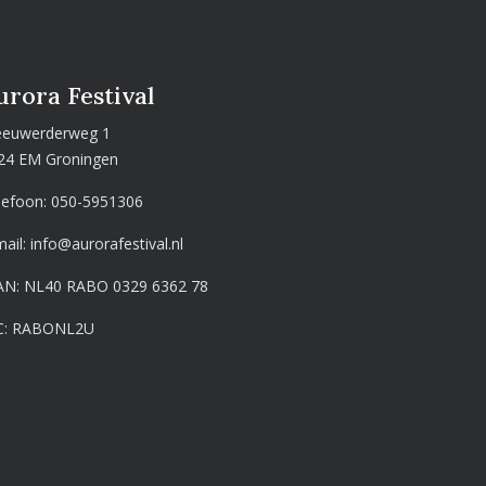
urora Festival
euwerderweg 1
24 EM Groningen
lefoon:
050-5951306
mail:
info@aurorafestival.nl
AN: NL40 RABO 0329 6362 78
C: RABONL2U