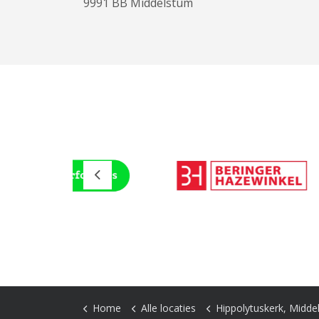
9991 BB Middelstum
Previous
Home
Alle locaties
Hippolytuskerk, Midde