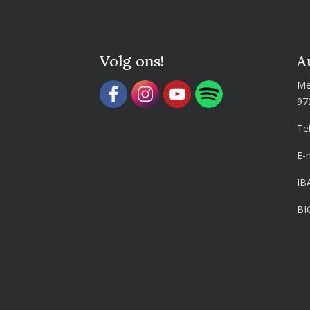
Volg ons!
A
Me
97
Te
E-
IB
BI